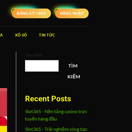
ĐĂNG KÝ +88K
ĐĂNG NHẬP
GÀ
XỔ SỐ
TIN TỨC
Tìm kiếm
TÌM
KIẾM
Recent Posts
Slot365 - Nền tảng casino trực
tuyến hàng đầu
Slot365 - Trải nghiệm sòng bạc