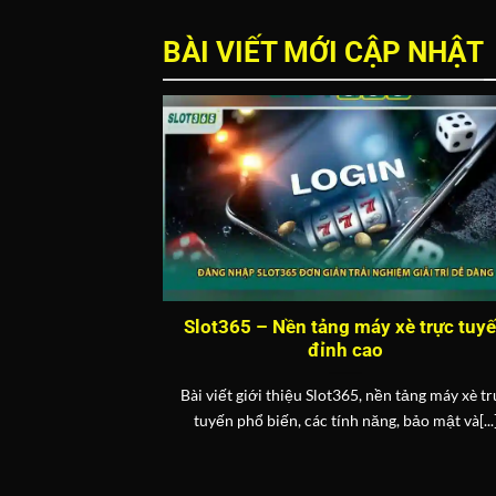
BÀI VIẾT MỚI CẬP NHẬT
ơi slot trực
Slot365 – Nền tảng máy xè trực tuy
ầu
đỉnh cao
ino trực tuyến an
Bài viết giới thiệu Slot365, nền tảng máy xè t
 đãi hấp dẫn.
tuyến phổ biến, các tính năng, bảo mật và[...