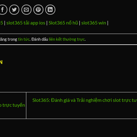
65
|
slot365 tải app ios
|
Slot365 nổ hũ
|
slot365 win
|
đăng trong
tin tức
. Đánh dấu
liên kết thường trực
.
N
Slot365: Đánh giá và Trải nghiệm chơi slot trực t
o trực tuyến