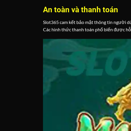
An toàn và thanh toán
Slot365 cam kết bảo mật thông tin người d
Các hình thức thanh toán phổ biến được hỗ 