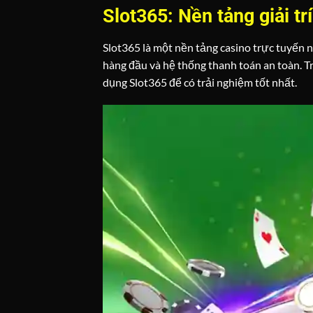
Slot365: Nền tảng giải t
Slot365 là một nền tảng casino trực tuyến n
hàng đầu và hệ thống thanh toán an toàn. Tr
dụng Slot365 để có trải nghiệm tốt nhất.