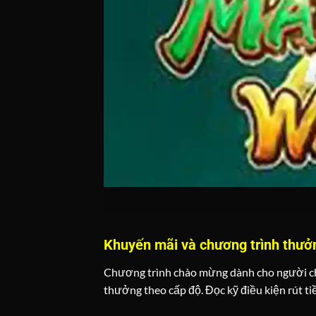
Khuyến mãi và chương trình thưở
Chương trình chào mừng dành cho người chơ
thưởng theo cấp độ. Đọc kỹ điều kiện rút ti