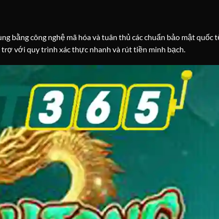
ùng bằng công nghệ mã hóa và tuân thủ các chuẩn bảo mật quốc t
trợ với quy trình xác thực nhanh và rút tiền minh bạch.