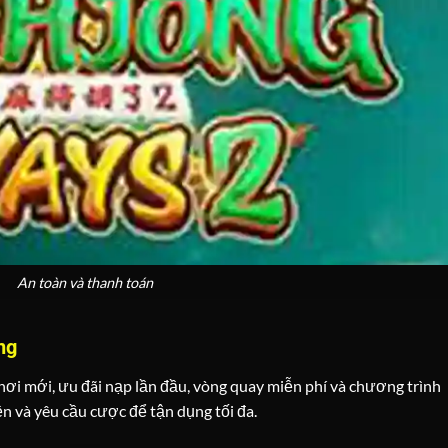
An toàn và thanh toán
ng
i mới, ưu đãi nạp lần đầu, vòng quay miễn phí và chương trình
ền và yêu cầu cược để tận dụng tối đa.