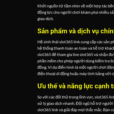
Khởi nguồn từ tầm nhìn về một hợp tác bền 
động lực cho người chơi khám phá nhiều sả
giao dịch.
Sản phẩm và dịch vụ chính
Hệ sinh thái slot365 link cung cấp các sản 
hệ thống thanh toán an toàn và hỗ trợ khác
slot365 để tham gia live slot365 và nhận đ
phần mềm cho phép người dùng kiểm tra lịch 
đồng. Ví dụ điển hình là một người chơi đăn
điện thoại di động hoặc máy tính bảng với c
Ưu thế và năng lực cạnh 
So với các đối thủ trong lĩnh vực, slot365 l
xử lý giao dịch nhanh. Đội ngũ hỗ trợ ngườ
slot365 link và giải đáp mọi thắc mắc. Bạn 