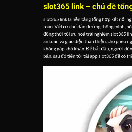
slot365 link – chủ đề tổng 
slot365 link là nền tảng tổng hợp kết nối ngư
toàn. Với cơ chế dẫn đường thông minh, nó g
đồng thời tối ưu hoá trải nghiệm slot365 li
an toàn và giao diện thân thiện, cho phép 
không gặp khó khăn. Để bắt đầu, người dùn
bản, sau đó tiến tới tải app slot365 để có 