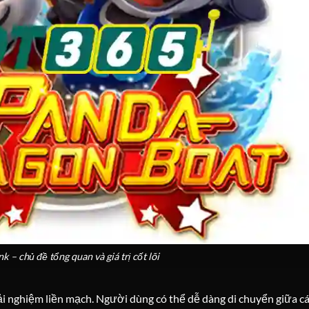
nk – chủ đề tổng quan và giá trị cốt lõi
trải nghiệm liền mạch. Người dùng có thể dễ dàng di chuyển giữa c