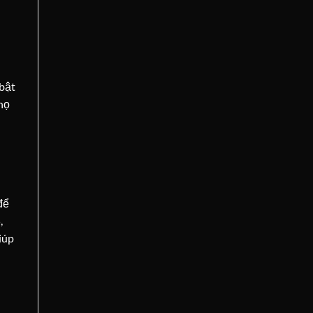
 bật
 họ
để
,
iúp