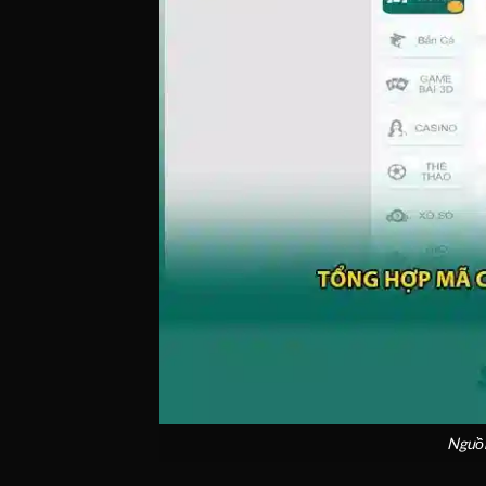
Nguồn