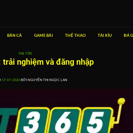
BẮN CÁ
GAME BÀI
THỂ THAO
TÀI XỈU
ĐÁ 
TIN TỨC
k: trải nghiệm và đăng nhập
O
17-07-2026
BỞI
NGUYỄN THỊ NGỌC LAN