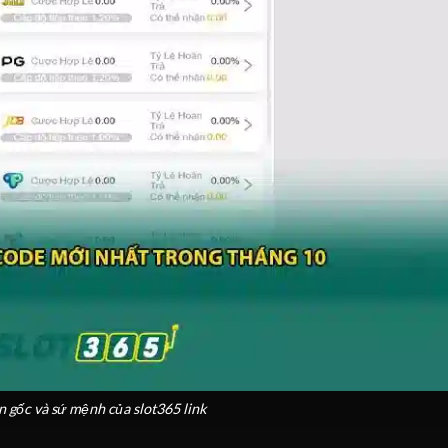
 gốc và sứ mệnh của slot365 link