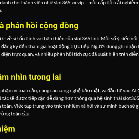
 dành cho thành viên như slot365 xx vip – một cấp độ trải nghiệm
.
và phản hồi cộng đồng
 về sự ổn định và thân thiện của slot365 link. Một số ý kiến nổi
từ đăng ký đến tham gia hoạt động trực tiếp. Người dùng ghi nhận
o diện trực quan, và nhiều phản hồi tích cực đã xuất hiện trên diễn
tầm nhìn tương lai
 phạm vi toàn cầu, nâng cao công nghệ bảo mật, và đầu tư vào AI 
i tác sẽ được tiếp cận dễ dàng hơn thông qua hệ sinh thái slot365
n toàn. Việc tập trung vào trách nhiệm xã hội và sự minh bạch sẽ g
rường toàn cầu.
ghiệm