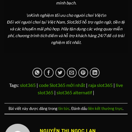
minh bạch.
\n
Kinh nghiệm tối ưu cho người chơi Việt
\n
Đối với người chơi tại Việt Nam, Slot365 hỗ trợ ngôn ngữ, tiền tệ
và các khuyến mãi phù hợp. Hãy tận dụng các vòng quay miễn
phí, chương trình tích điểm và hỗ trợ khách hàng 24/7 để có trải
nghiệm tốt nhất.
Tags:
slot365
|
code Slot365 mới nhất
|
raja slot365
|
live
slot365
|
slot365 alternatif
|
Bài viết này được đăng trong
tin tức
. Đánh dấu
liên kết thường trực
.
NGUYỄN THỊ NGỌC LAN