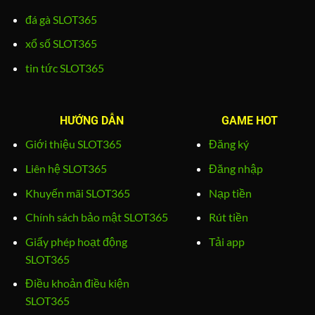
đá gà SLOT365
xổ số SLOT365
tin tức SLOT365
HƯỚNG DẪN
GAME HOT
Giới thiệu SLOT365
Đăng ký
Liên hệ SLOT365
Đăng nhập
Khuyến mãi SLOT365
Nạp tiền
Chính sách bảo mật SLOT365
Rút tiền
Giấy phép hoạt động
Tải app
SLOT365
Điều khoản điều kiện
SLOT365