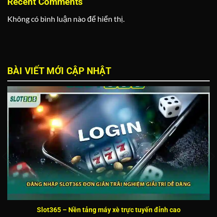
Recent Comments
Không có bình luận nào để hiển thị.
BÀI VIẾT MỚI CẬP NHẬT
Slot365 – Nền tảng máy xè trực tuyến đỉnh cao