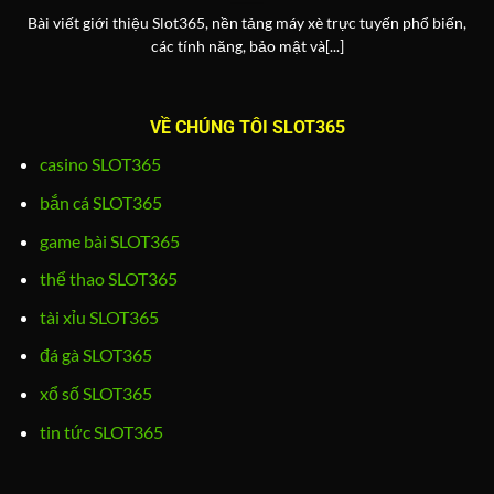
Bài viết giới thiệu Slot365, nền tảng máy xè trực tuyến phổ biến,
các tính năng, bảo mật và[...]
VỀ CHÚNG TÔI SLOT365
casino SLOT365
bắn cá SLOT365
game bài SLOT365
thể thao SLOT365
tài xỉu SLOT365
đá gà SLOT365
xổ số SLOT365
tin tức SLOT365