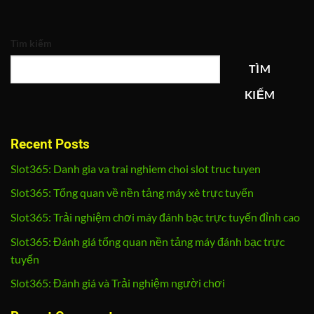
Tìm kiếm
TÌM
KIẾM
Recent Posts
Slot365: Danh gia va trai nghiem choi slot truc tuyen
Slot365: Tổng quan về nền tảng máy xè trực tuyến
Slot365: Trải nghiệm chơi máy đánh bạc trực tuyến đỉnh cao
Slot365: Đánh giá tổng quan nền tảng máy đánh bạc trực
tuyến
Slot365: Đánh giá và Trải nghiệm người chơi