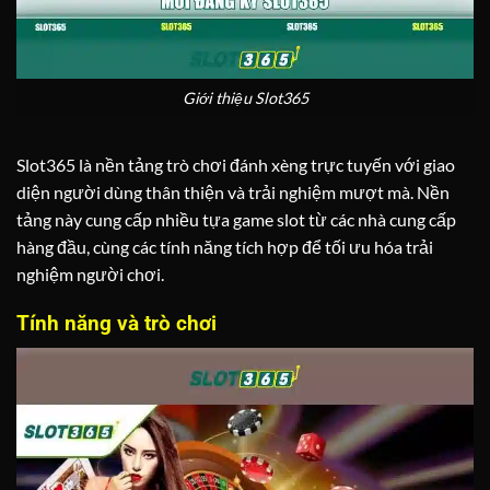
Giới thiệu Slot365
Slot365 là nền tảng trò chơi đánh xèng trực tuyến với giao
diện người dùng thân thiện và trải nghiệm mượt mà. Nền
tảng này cung cấp nhiều tựa game slot từ các nhà cung cấp
hàng đầu, cùng các tính năng tích hợp để tối ưu hóa trải
nghiệm người chơi.
Tính năng và trò chơi