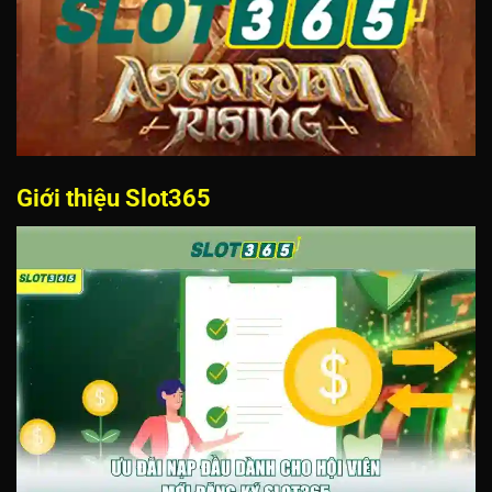
Giới thiệu Slot365