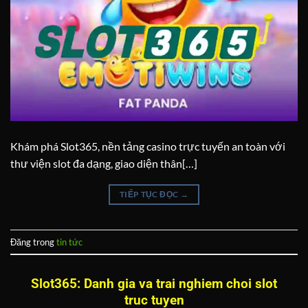
Khám phá Slot365, nền tảng casino trực tuyến an toàn với
thư viện slot đa dạng, giao diện thân[…]
TIẾP TỤC ĐỌC
→
Đăng trong
tin tức
Slot365: Danh gia va trai nghiem choi slot
truc tuyen