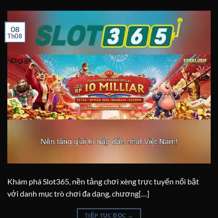
08
Th08
Khám phá Slot365, nền tảng chơi xèng trực tuyến nổi bật
với danh mục trò chơi đa dạng, chương[…]
TIẾP TỤC ĐỌC
→