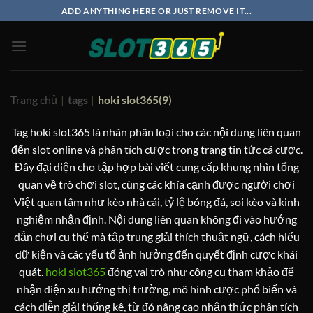
Bỏ
ADD ANYTHING HERE OR JUST REMOVE IT...
qua
nội
dung
Trang chủ
|
tags
|
hoki slot365(9)
Tag hoki slot365 là nhãn phân loại cho các nội dung liên quan
đến slot online và phân tích cược trong trang tin tức cá cược.
Đây đại diện cho tập hợp bài viết cung cấp khung nhìn tổng
quan về trò chơi slot, cùng các khía cạnh được người chơi
Việt quan tâm như kèo nhà cái, tỷ lệ bóng đá, soi kèo và kinh
nghiệm nhận định. Nội dung liên quan không đi vào hướng
dẫn chơi cụ thể mà tập trung giải thích thuật ngữ, cách hiểu
dữ kiện và các yếu tố ảnh hưởng đến quyết định cược khái
quát.
hoki slot365
đóng vai trò như công cụ tham khảo để
nhận diện xu hướng thị trường, mô hình cược phổ biến và
cách diễn giải thống kê, từ đó nâng cao nhận thức phân tích