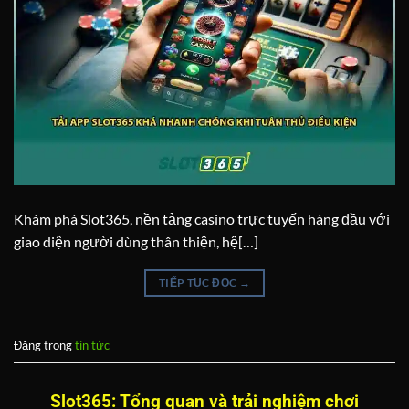
Khám phá Slot365, nền tảng casino trực tuyến hàng đầu với
giao diện người dùng thân thiện, hệ[…]
TIẾP TỤC ĐỌC
→
Đăng trong
tin tức
Slot365: Tổng quan và trải nghiệm chơi