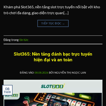
Khám phá Slot365, nền tảng slot trực tuyến nổi bật với kho
trò chơi đa dạng, giao diện trực quan[…]
TIẾP TỤC ĐỌC
→
Đăng trong
tin tức
Slot365: Nền tảng đánh bạc trực tuyến
hiện đại và an toàn
ĐĂNG VÀO
08.08.2026
BỞI
NGUYỄN THỊ NGỌC LAN
08
Th08