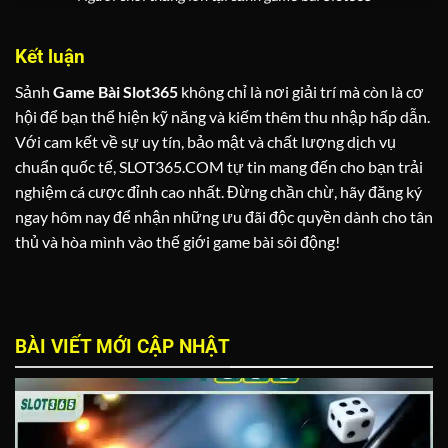
Kết luận
Sảnh
Game Bài Slot365
không chỉ là nơi giải trí mà còn là cơ
hội để bạn thể hiện kỹ năng và kiếm thêm thu nhập hấp dẫn.
Với cam kết về sự uy tín, bảo mật và chất lượng dịch vụ
chuẩn quốc tế, SLOT365.COM tự tin mang đến cho bạn trải
nghiệm cá cược đỉnh cao nhất. Đừng chần chừ, hãy đăng ký
ngay hôm nay để nhận những ưu đãi độc quyền dành cho tân
thủ và hòa mình vào thế giới game bài sôi động!
BÀI VIẾT MỚI CẬP NHẬT