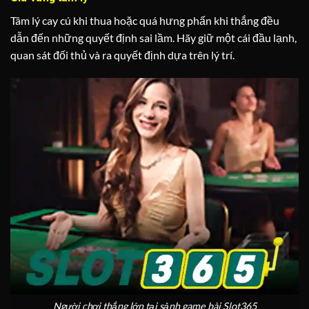
Tâm lý cay cú khi thua hoặc quá hưng phấn khi thắng đều
dẫn đến những quyết định sai lầm. Hãy giữ một cái đầu lạnh,
quan sát đối thủ và ra quyết định dựa trên lý trí.
Người chơi thắng lớn tại sảnh game bài Slot365