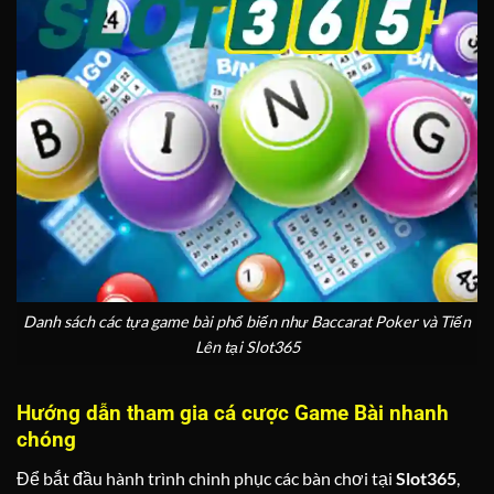
Danh sách các tựa game bài phổ biến như Baccarat Poker và Tiến
Lên tại Slot365
Hướng dẫn tham gia cá cược Game Bài nhanh
chóng
Để bắt đầu hành trình chinh phục các bàn chơi tại
Slot365
,