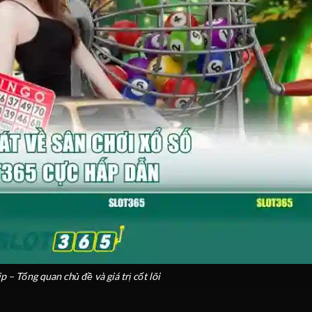
p – Tổng quan chủ đề và giá trị cốt lõi