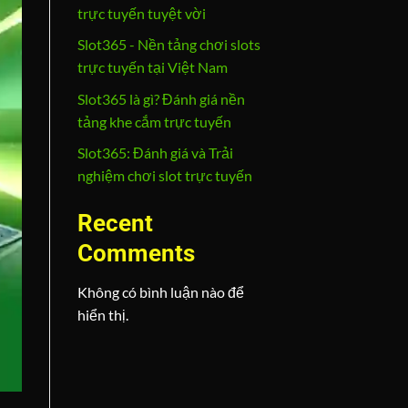
trực tuyến tuyệt vời
Slot365 - Nền tảng chơi slots
trực tuyến tại Việt Nam
Slot365 là gì? Đánh giá nền
tảng khe cắm trực tuyến
Slot365: Đánh giá và Trải
nghiệm chơi slot trực tuyến
Recent
Comments
Không có bình luận nào để
hiển thị.