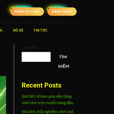
ĐĂNG KÝ +88K
ĐĂNG NHẬP
GÀ
XỔ SỐ
TIN TỨC
Tìm kiếm
TÌM
KIẾM
Recent Posts
Slot365: Khám phá nền tảng
chơi slot trực tuyến hàng đầu
Slot365: trải nghiệm chơi slot