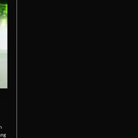
h
ảng