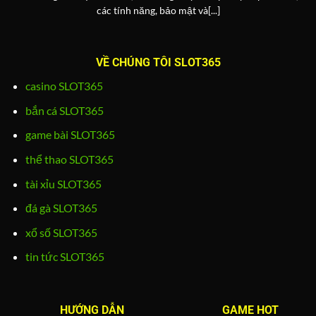
các tính năng, bảo mật và[...]
VỀ CHÚNG TÔI SLOT365
casino SLOT365
bắn cá SLOT365
game bài SLOT365
thể thao SLOT365
tài xỉu SLOT365
đá gà SLOT365
xổ số SLOT365
tin tức SLOT365
HƯỚNG DẪN
GAME HOT