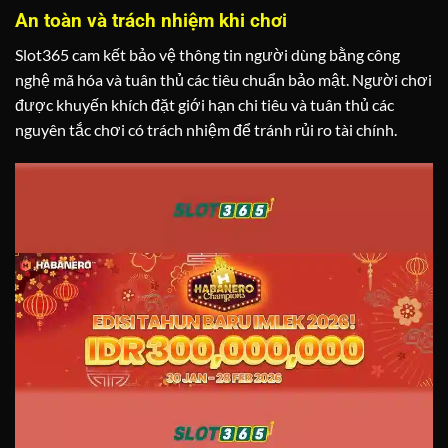
An toàn và trách nhiệm khi chơi
Slot365 cam kết bảo vệ thông tin người dùng bằng công
nghệ mã hóa và tuân thủ các tiêu chuẩn bảo mật. Người chơi
được khuyến khích đặt giới hạn chi tiêu và tuân thủ các
nguyên tắc chơi có trách nhiệm để tránh rủi ro tài chính.