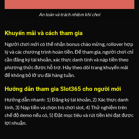
An toàn và trách nhiệm khi chơi
Khuyến mãi và cách tham gia
Người chơi mới có thể nhận bonus chào mừng, rollover hợp
lý và các chương trình hoàn tiền. Để tham gia, người chơi chỉ
cần đăng ký tài khoản, xác thực danh tính và nạp tiền theo
phương thức được hỗ trợ. Hãy theo dõi trang khuyến mãi
để không bỏ lỡ ưu đãi hàng tuần.
Hướng dẫn tham gia Slot365 cho người mới
Hướng dẫn nhanh: 1) Đăng ký tài khoản, 2) Xác thực danh
tính, 3) Nạp tiền và chọn trò chơi slot, 4) Thử nghiệm trên
chế độ demo nếu có, 5) Đặt mục tiêu và rút tiền khi đạt được
lợi nhuận.