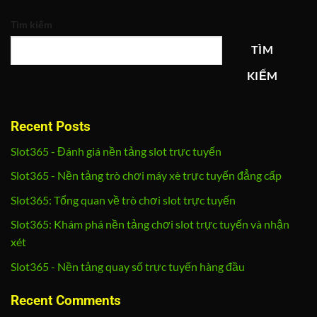
Tìm kiếm
TÌM
KIẾM
Recent Posts
Slot365 - Đánh giá nền tảng slot trực tuyến
Slot365 - Nền tảng trò chơi máy xè trực tuyến đẳng cấp
Slot365: Tổng quan về trò chơi slot trực tuyến
Slot365: Khám phá nền tảng chơi slot trực tuyến và nhận
xét
Slot365 - Nền tảng quay số trực tuyến hàng đầu
Recent Comments