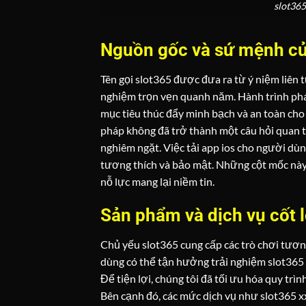
slot365 
Nguồn gốc và sứ mệnh củ
Tên gọi slot365 được đưa ra từ ý niệm liên 
nghiệm trọn vẹn quanh năm. Hành trình ph
mục tiêu thúc đẩy minh bạch và an toàn ch
pháp không đã trở thành một câu hỏi quan t
nghiêm ngặt. Việc tải app ios cho người dùn
tương thích và bảo mật. Những cột mốc này 
nỗ lực mang lại niềm tin.
Sản phẩm và dịch vụ cốt l
Chủ yếu slot365 cung cấp các trò chơi tươn
dùng có thể tận hưởng trải nghiệm slot365 
Để tiện lợi, chúng tôi đã tối ưu hóa quy trì
Bên cạnh đó, các mức dịch vụ như slot365 xx