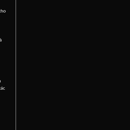
cho
à
n
các