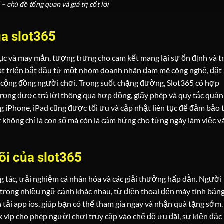
– chủ đề tổng quan và giá trị cốt lõi
a slot365
tục và may mắn, tượng trưng cho cam kết mang lại sự ổn định và t
át triển bắt đầu từ một nhóm doanh nhân đam mê công nghệ, đặt
o cộng đồng người chơi. Trong suốt chặng đường, Slot365 có hợp
rọng được trả lời thông qua hợp đồng, giấy phép và quy tắc quản 
g iPhone, iPad cũng được tối ưu và cập nhật liên tục để đảm bảo 
không chỉ là con số mà còn là cảm hứng cho từng ngày làm việc v
õi của slot365
g tác, trải nghiệm cá nhân hóa và các giải thưởng hấp dẫn. Người
trong nhiều ngữ cảnh khác nhau, từ điện thoại đến máy tính bảng
nh tải app ios, giúp bạn có thể tham gia ngay và nhận quà tặng sớm.
 vip cho phép người chơi truy cập vào chế độ ưu đãi, sự kiện đặc