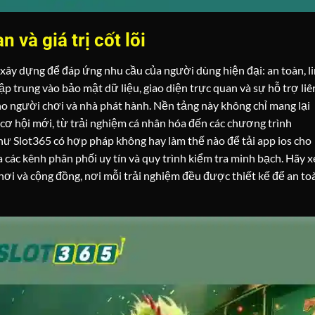
 và giá trị cốt lõi
c xây dựng để đáp ứng nhu cầu của người dùng hiện đại: an toàn, l
tập trung vào bảo mật dữ liệu, giao diện trực quan và sự hỗ trợ liê
cho người chơi và nhà phát hành. Nền tảng này không chỉ mang lại
ơ hội mới, từ trải nghiệm cá nhân hóa đến các chương trình
ư Slot365 có hợp pháp không hay làm thế nào để tải app ios cho
a các kênh phân phối uy tín và quy trình kiểm tra minh bạch. Hãy 
hơi và cộng đồng, nơi mỗi trải nghiệm đều được thiết kế để an to