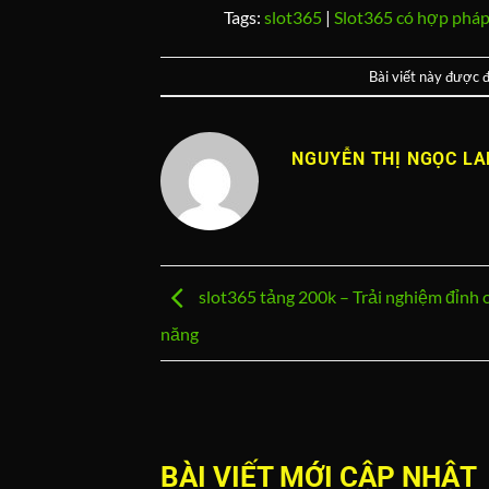
Tags:
slot365
|
Slot365 có hợp phá
Bài viết này được 
NGUYỄN THỊ NGỌC LA
slot365 tảng 200k – Trải nghiệm đỉnh 
năng
BÀI VIẾT MỚI CẬP NHẬT