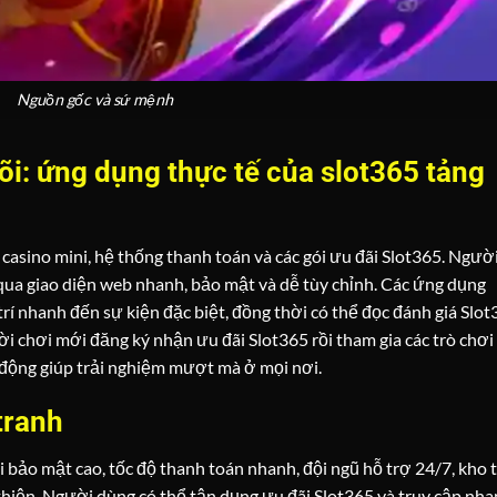
Nguồn gốc và sứ mệnh
õi: ứng dụng thực tế của slot365 tảng
asino mini, hệ thống thanh toán và các gói ưu đãi Slot365. Ngườ
qua giao diện web nhanh, bảo mật và dễ tùy chỉnh. Các ứng dụng
trí nhanh đến sự kiện đặc biệt, đồng thời có thể đọc đánh giá Slo
ời chơi mới đăng ký nhận ưu đãi Slot365 rồi tham gia các trò chơi
i động giúp trải nghiệm mượt mà ở mọi nơi.
tranh
i bảo mật cao, tốc độ thanh toán nhanh, đội ngũ hỗ trợ 24/7, kho 
thiện. Người dùng có thể tận dụng ưu đãi Slot365 và truy cập nh