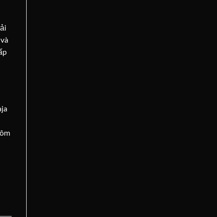
ải
 và
ấp
aja
hôm