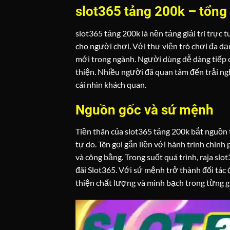
slot365 tảng 200k – tổng q
slot365 tảng 200k là nền tảng giải trí trực
cho người chơi. Với thư viện trò chơi đa dạ
mới trong ngành. Người dùng dễ dàng tiếp cậ
thiện. Nhiều người đã quan tâm đến trải ng
cái nhìn khách quan.
Nguồn gốc và sứ mệnh
Tiền thân của slot365 tảng 200k bắt nguồn
tự do. Tên gọi gắn liền với hành trình chin
và công bằng. Trong suốt quá trình, raja s
đãi Slot365. Với sứ mệnh trở thành đối tác 
thiện chất lượng và minh bạch trong từng gi