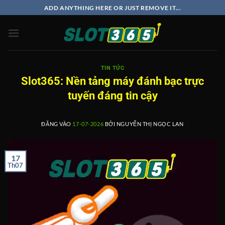
Bỏ
ADD ANYTHING HERE OR JUST REMOVE IT...
qua
nội
dung
TIN TỨC
Slot365: Nền tảng máy đánh bạc trực
tuyến đáng tin cậy
ĐĂNG VÀO
17-07-2026
BỞI
NGUYỄN THỊ NGỌC LAN
17
Th07