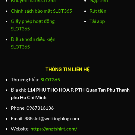
Khuyến mãi SLOT365
Nạp tiền
Chính sách bảo mật SLOT365
Rút tiền
Giấy phép hoạt động
Tải app
SLOT365
Điều khoản điều kiện
SLOT365
THÔNG TIN LIÊN HỆ
Thương hiệu:
SLOT365
Địa chỉ:
114 PHU THO HOA P. PTH Quan Tan Phu Thanh
pho Ho Chi Minh
Phone:
0967316136
Email:
888slot@wettingblog.com
Website:
https://anztshirt.com/