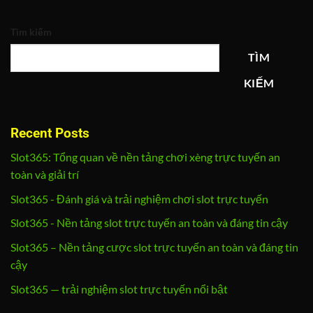
Tìm kiếm
TÌM
KIẾM
Recent Posts
Slot365: Tổng quan về nền tảng chơi xèng trực tuyến an
toàn và giải trí
Slot365 - Đánh giá và trải nghiệm chơi slot trực tuyến
Slot365 - Nền tảng slot trực tuyến an toàn và đáng tin cậy
Slot365 – Nền tảng cược slot trực tuyến an toàn và đáng tin
cậy
Slot365 — trải nghiệm slot trực tuyến nổi bật