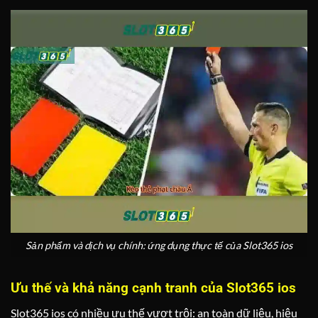
Sản phẩm và dịch vụ chính: ứng dụng thực tế của Slot365 ios
Ưu thế và khả năng cạnh tranh của Slot365 ios
Slot365 ios có nhiều ưu thế vượt trội: an toàn dữ liệu, hiệu