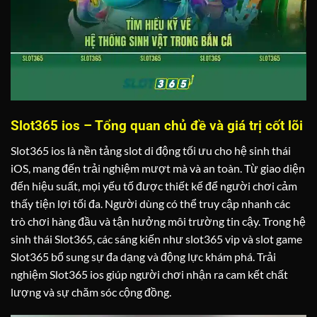
Slot365 ios – Tổng quan chủ đề và giá trị cốt lõi
Slot365 ios là nền tảng slot di động tối ưu cho hệ sinh thái
iOS, mang đến trải nghiệm mượt mà và an toàn. Từ giao diện
đến hiệu suất, mọi yếu tố được thiết kế để người chơi cảm
thấy tiện lợi tối đa. Người dùng có thể truy cập nhanh các
trò chơi hàng đầu và tận hưởng môi trường tin cậy. Trong hệ
sinh thái Slot365, các sáng kiến như slot365 vip và slot game
Slot365 bổ sung sự đa dạng và động lực khám phá. Trải
nghiệm Slot365 ios giúp người chơi nhận ra cam kết chất
lượng và sự chăm sóc cộng đồng.