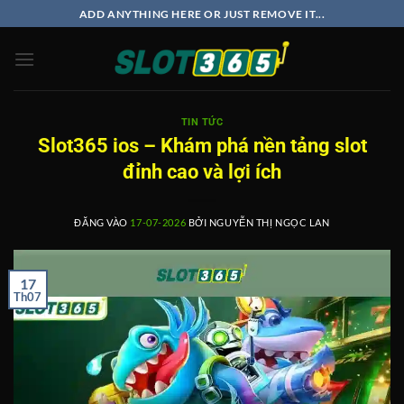
Bỏ
ADD ANYTHING HERE OR JUST REMOVE IT...
qua
nội
dung
TIN TỨC
Slot365 ios – Khám phá nền tảng slot
đỉnh cao và lợi ích
ĐĂNG VÀO
17-07-2026
BỞI
NGUYỄN THỊ NGỌC LAN
17
Th07