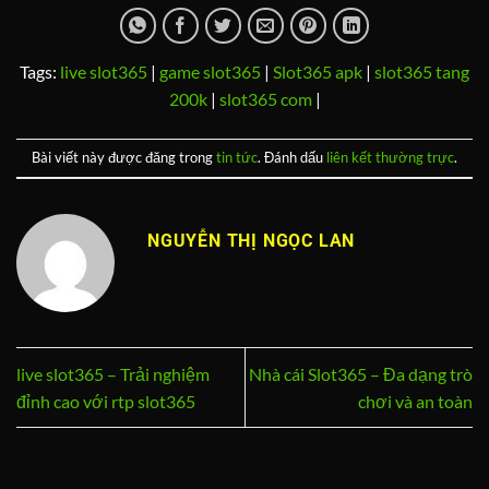
Tags:
live slot365
|
game slot365
|
Slot365 apk
|
slot365 tang
200k
|
slot365 com
|
Bài viết này được đăng trong
tin tức
. Đánh dấu
liên kết thường trực
.
NGUYỄN THỊ NGỌC LAN
live slot365 – Trải nghiệm
Nhà cái Slot365 – Đa dạng trò
đỉnh cao với rtp slot365
chơi và an toàn