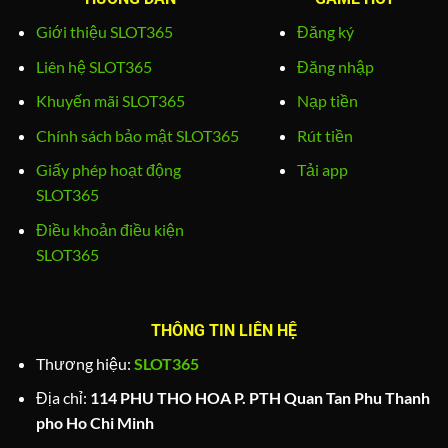
Giới thiệu SLOT365
Đăng ký
Liên hệ SLOT365
Đăng nhập
Khuyến mãi SLOT365
Nạp tiền
Chính sách bảo mật SLOT365
Rút tiền
Giấy phép hoạt động
Tải app
SLOT365
Điều khoản điều kiện
SLOT365
THÔNG TIN LIÊN HỆ
Thương hiệu:
SLOT365
Địa chỉ:
114 PHU THO HOA P. PTH Quan Tan Phu Thanh
pho Ho Chi Minh