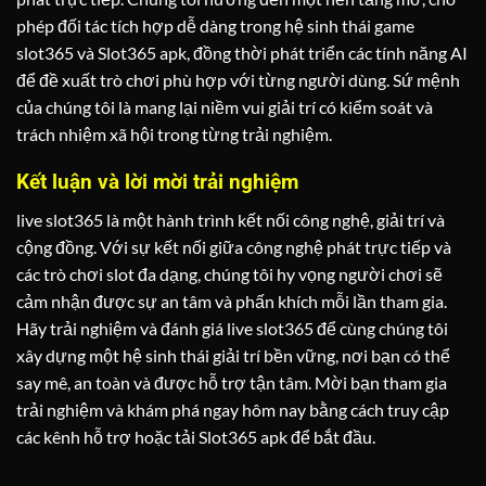
phép đối tác tích hợp dễ dàng trong hệ sinh thái game
slot365 và Slot365 apk, đồng thời phát triển các tính năng AI
để đề xuất trò chơi phù hợp với từng người dùng. Sứ mệnh
của chúng tôi là mang lại niềm vui giải trí có kiểm soát và
trách nhiệm xã hội trong từng trải nghiệm.
Kết luận và lời mời trải nghiệm
live slot365 là một hành trình kết nối công nghệ, giải trí và
cộng đồng. Với sự kết nối giữa công nghệ phát trực tiếp và
các trò chơi slot đa dạng, chúng tôi hy vọng người chơi sẽ
cảm nhận được sự an tâm và phấn khích mỗi lần tham gia.
Hãy trải nghiệm và đánh giá live slot365 để cùng chúng tôi
xây dựng một hệ sinh thái giải trí bền vững, nơi bạn có thể
say mê, an toàn và được hỗ trợ tận tâm. Mời bạn tham gia
trải nghiệm và khám phá ngay hôm nay bằng cách truy cập
các kênh hỗ trợ hoặc tải Slot365 apk để bắt đầu.