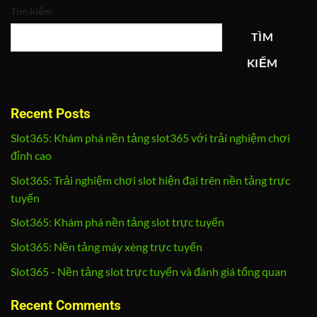
Tìm kiếm
TÌM
KIẾM
Recent Posts
Slot365: Khám phá nền tảng slot365 với trải nghiệm chơi
đỉnh cao
Slot365: Trải nghiệm chơi slot hiện đại trên nền tảng trực
tuyến
Slot365: Khám phá nền tảng slot trực tuyến
Slot365: Nền tảng máy xèng trực tuyến
Slot365 - Nền tảng slot trực tuyến và đánh giá tổng quan
Recent Comments