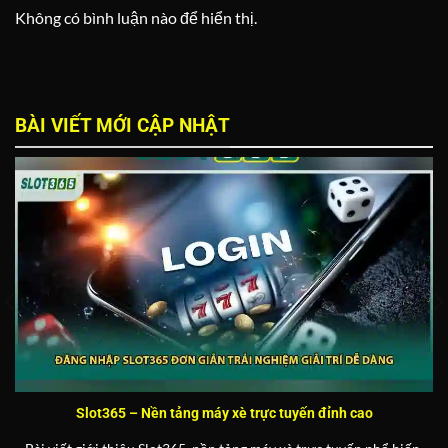
Không có bình luận nào để hiển thị.
BÀI VIẾT MỚI CẬP NHẬT
Slot365 – Nền tảng máy xè trực tuyến đỉnh cao