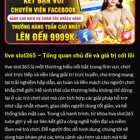
live slot365 – Tổng quan chủ đề và giá trị cốt lõi
live slot365 là một thương hiệu nổi bật trong lĩnh vực chơi
slot trực tiếp và nền tảng giải trí trực tuyến, chú trọng mang
lại trải nghiệm hấp dẫn, an toàn và liền mạch cho người chơi
khắp thế giới. Hệ sinh thái của thương hiệu không chỉ dừng
lại ở các trò chơi slot mà còn tích hợp các giải pháp hỗ trợ
như cập nhật nhanh, giao diện người dùng tối giản, và hệ
thống bảo mật cao. Trong cả hành trình, từ khóa live slot365
luôn gợi ý về sự liên kết giữa công nghệ hiện đại và niềm
đam mê trò chơi. Để người đọc dễ hình dung, chúng tôi sẽ
cùng bạn khám phá các khía cạnh sâu hơn và cách mà trải