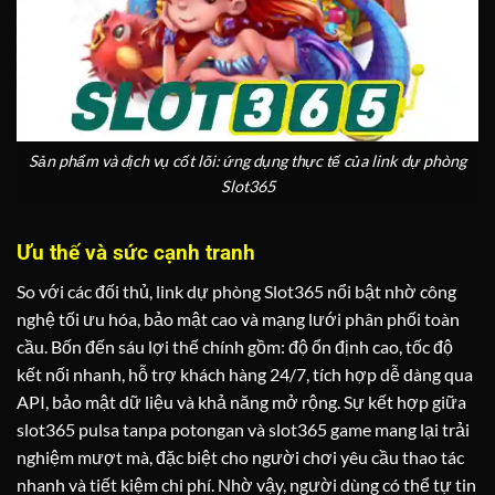
Sản phẩm và dịch vụ cốt lõi: ứng dụng thực tế của link dự phòng
Slot365
Ưu thế và sức cạnh tranh
So với các đối thủ, link dự phòng Slot365 nổi bật nhờ công
nghệ tối ưu hóa, bảo mật cao và mạng lưới phân phối toàn
cầu. Bốn đến sáu lợi thế chính gồm: độ ổn định cao, tốc độ
kết nối nhanh, hỗ trợ khách hàng 24/7, tích hợp dễ dàng qua
API, bảo mật dữ liệu và khả năng mở rộng. Sự kết hợp giữa
slot365 pulsa tanpa potongan và slot365 game mang lại trải
nghiệm mượt mà, đặc biệt cho người chơi yêu cầu thao tác
nhanh và tiết kiệm chi phí. Nhờ vậy, người dùng có thể tự tin