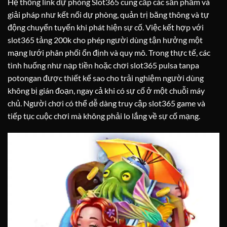
Hệ thống link dự phòng Slot365 cung cấp các sản phẩm và
giải pháp như kết nối dự phòng, quản trị băng thông và tự
động chuyển tuyến khi phát hiện sự cố. Việc kết hợp với
slot365 tảng 200k cho phép người dùng tận hưởng một
mạng lưới phân phối ổn định và quy mô. Trong thực tế, các
tình huống như nạp tiền hoặc chơi slot365 pulsa tanpa
potongan được thiết kế sao cho trải nghiệm người dùng
không bị gián đoạn, ngay cả khi có sự cố ở một chuỗi máy
chủ. Người chơi có thể dễ dàng truy cập slot365 game và
tiếp tục cuộc chơi mà không phải lo lắng về sự cố mạng.