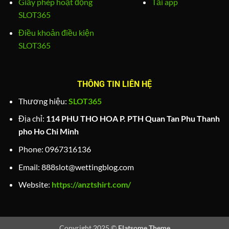
Giấy phép hoạt động
Tải app
SLOT365
Điều khoản điều kiện
SLOT365
THÔNG TIN LIÊN HỆ
Thương hiệu:
SLOT365
Địa chỉ:
114 PHU THO HOA P. PTH Quan Tan Phu Thanh
pho Ho Chi Minh
Phone:
0967316136
Email:
888slot@wettingblog.com
Website:
https://anztshirt.com/
Copyright 2025 ©
Flatsome Theme