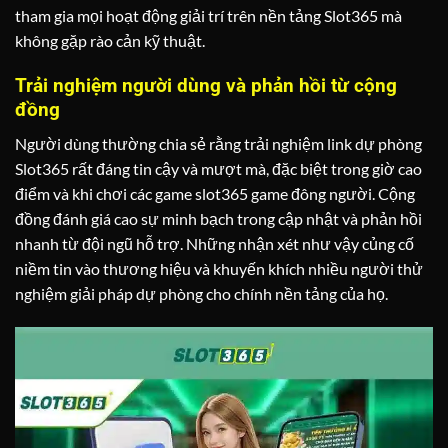
tham gia mọi hoạt động giải trí trên nền tảng Slot365 mà
không gặp rào cản kỹ thuật.
Trải nghiệm người dùng và phản hồi từ cộng
đồng
Người dùng thường chia sẻ rằng trải nghiệm link dự phòng
Slot365 rất đáng tin cậy và mượt mà, đặc biệt trong giờ cao
điểm và khi chơi các game slot365 game đông người. Cộng
đồng đánh giá cao sự minh bạch trong cập nhật và phản hồi
nhanh từ đội ngũ hỗ trợ. Những nhận xét như vậy củng cố
niềm tin vào thương hiệu và khuyến khích nhiều người thử
nghiệm giải pháp dự phòng cho chính nền tảng của họ.