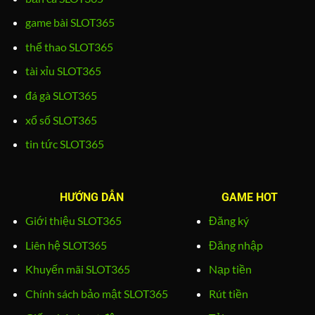
game bài SLOT365
thể thao SLOT365
tài xỉu SLOT365
đá gà SLOT365
xổ số SLOT365
tin tức SLOT365
HƯỚNG DẪN
GAME HOT
Giới thiệu SLOT365
Đăng ký
Liên hệ SLOT365
Đăng nhập
Khuyến mãi SLOT365
Nạp tiền
Chính sách bảo mật SLOT365
Rút tiền